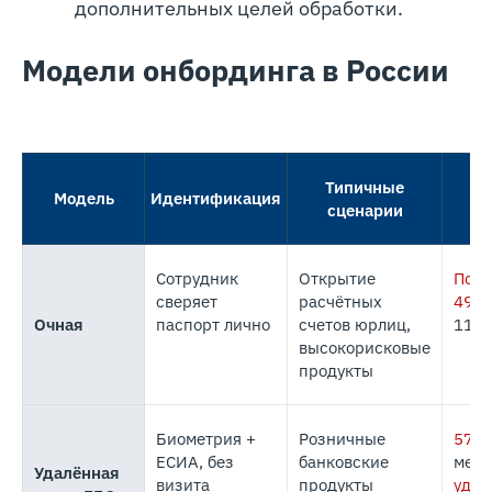
дополнительных целей обработки.
Модели онбординга в России
Типичные
П
Модель
Идентификация
сценарии
Сотрудник
Открытие
Пол
сверяет
расчётных
499-
Очная
паспорт лично
счетов юрлиц,
115
высокорисковые
продукты
Биометрия +
Розничные
572
ЕСИА, без
банковские
меха
Удалённая
визита
продукты
удал