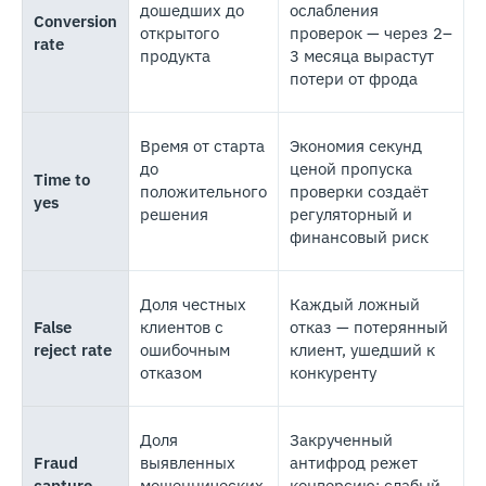
дошедших до
ослабления
Conversion
открытого
проверок — через 2–
rate
продукта
3 месяца вырастут
потери от фрода
Время от старта
Экономия секунд
до
ценой пропуска
Time to
положительного
проверки создаёт
yes
решения
регуляторный и
финансовый риск
Доля честных
Каждый ложный
False
клиентов с
отказ — потерянный
reject rate
ошибочным
клиент, ушедший к
отказом
конкуренту
Доля
Закрученный
Fraud
выявленных
антифрод режет
capture
мошеннических
конверсию; слабый