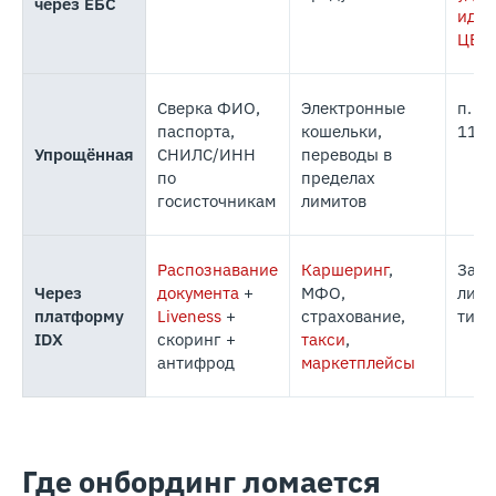
через ЕБС
иде
ЦБ
Сверка ФИО,
Электронные
п. 1.
паспорта,
кошельки,
115
Упрощённая
СНИЛС/ИНН
переводы в
по
пределах
госисточникам
лимитов
Распознавание
Каршеринг
,
Зави
Через
документа
+
МФО,
лице
платформу
Liveness
+
страхование,
типа
IDX
скоринг +
такси
,
антифрод
маркетплейсы
Где онбординг ломается