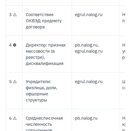
3 ⚠️
Соответствие
egrul.nalog.ru
Нес
ОКВЭД предмету
при
договора
4 ⛔
Директор: признак
pb.nalog.ru,
Ном
массовости (в
egrul.nalog.ru
упр
реестре),
рук
дисквалификация
5 ⚠️
Учредители:
egrul.nalog.ru
Цеп
физлица, доли,
скр
офшорные
структуры
6 ⚠️
Среднесписочная
pb.nalog.ru
Нол
численность
кру
сотрудников
при