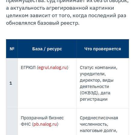
преимущества: суд принимает их без оговорок,
а актуальность агрегированной картинки
целиком зависит от того, когда последний раз
обновлялся базовый реестр.
№
База / ресурс
Что проверяется
ЕГРЮЛ (
egrul.nalog.ru
)
Статус компании,
учредители,
директор, виды
1
деятельности
(ОКВЭД), дата
регистрации
Прозрачный бизнес
Среднесписочная
ФНС (
pb.nalog.ru
)
численность,
налоговые долги,