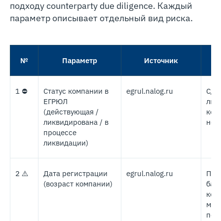
подходу counterparty due diligence. Каждый
параметр описывает отдельный вид риска.
№
Параметр
Источник
1 ⛔
Статус компании в
egrul.nalog.ru
Сде
ЕГРЮЛ
лик
(действующая /
ком
ликвидирована / в
нем
процессе
ликвидации)
2 ⚠️
Дата регистрации
egrul.nalog.ru
По 
(возраст компании)
бан
ком
мол
пов