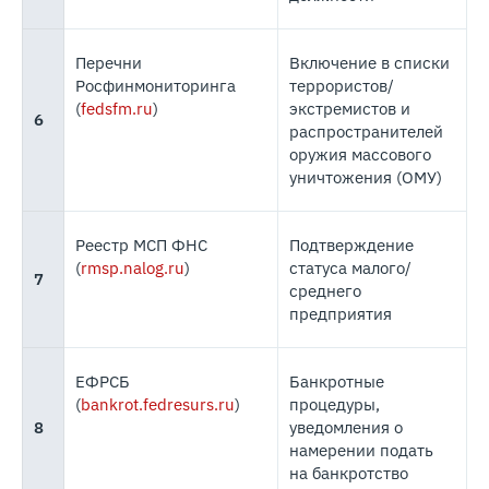
Перечни
Включение в списки
Росфинмониторинга
террористов/
(
fedsfm.ru
)
экстремистов и
6
распространителей
оружия массового
уничтожения (ОМУ)
Реестр МСП ФНС
Подтверждение
(
rmsp.nalog.ru
)
статуса малого/
7
среднего
предприятия
ЕФРСБ
Банкротные
(
bankrot.fedresurs.ru
)
процедуры,
8
уведомления о
намерении подать
на банкротство