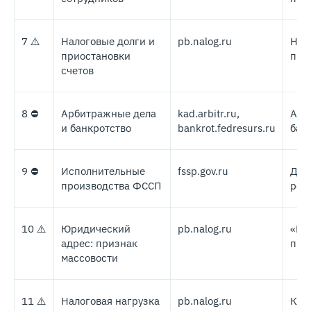
7 ⚠️
Налоговые долги и
pb.nalog.ru
Неп
приостановки
про
счетов
8 ⛔
Арбитражные дела
kad.arbitr.ru,
Акт
и банкротство
bankrot.fedresurs.ru
бан
9 ⛔
Исполнительные
fssp.gov.ru
Дол
производства ФССП
реш
10 ⚠️
Юридический
pb.nalog.ru
«Ре
адрес: признак
при
массовости
11 ⚠️
Налоговая нагрузка
pb.nalog.ru
Кос