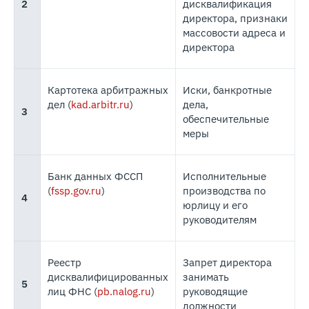
2
дисквалификация
директора, признаки
массовости адреса и
директора
Картотека арбитражных
Иски, банкротные
дел (
kad.arbitr.ru
)
дела,
3
обеспечительные
меры
Банк данных ФССП
Исполнительные
(
fssp.gov.ru
)
производства по
4
юрлицу и его
руководителям
Реестр
Запрет директора
дисквалифицированных
занимать
5
лиц ФНС (
pb.nalog.ru
)
руководящие
должности