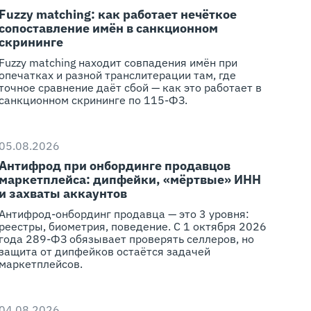
Fuzzy matching: как работает нечёткое
сопоставление имён в санкционном
скрининге
Fuzzy matching находит совпадения имён при
опечатках и разной транслитерации там, где
точное сравнение даёт сбой — как это работает в
санкционном скрининге по 115-ФЗ.
05.08.2026
Антифрод при онбординге продавцов
маркетплейса: дипфейки, «мёртвые» ИНН
и захваты аккаунтов
Антифрод-онбординг продавца — это 3 уровня:
реестры, биометрия, поведение. С 1 октября 2026
года 289-ФЗ обязывает проверять селлеров, но
защита от дипфейков остаётся задачей
маркетплейсов.
04.08.2026