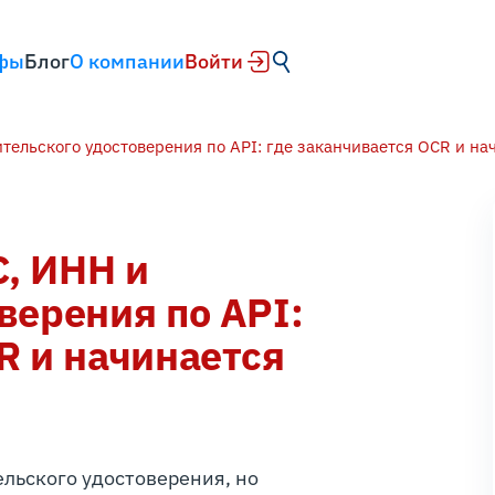
фы
Блог
О компании
Войти
тельского удостоверения по API: где заканчивается OCR и н
, ИНН и
верения по API:
R и начинается
льского удостоверения, но