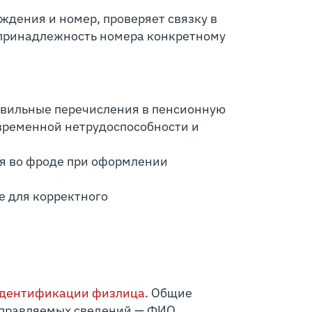
ждения и номер, проверяет связку в
 принадлежность номера конкретному
авильные перечисления в пенсионную
 временной нетрудоспособности и
я во фроде при оформлении
е для корректного
идентификации физлица
. Общие
 направляемых сведений — ФИО,