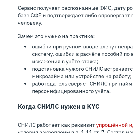
Сервис получает распознанные ФИО, дату ро
базе СФР и подтверждает либо опровергает
человеку.
Зачем это нужно на практике:
ошибки при ручном вводе влекут непр
систему, ошибки в расчёте пособий по
искажения в учёте стажа;
подстановка чужого СНИЛС встречаетс
микрозайма или устройстве на работу;
работодатель сверяет СНИЛС при найм
персонифицированного учёта.
Когда СНИЛС нужен в KYC
СНИЛС работает как реквизит
упрощённой 
условия закреплены в п. 1.11 ст. 7. Состав