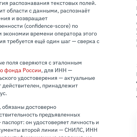
логия распознавания текстовых полей.
ит области с данными, распознаёт
ения и возвращает
нности (confidence-score) по
и экономии времени оператора этого
ия требуется ещё один шаг — сверка с
е поля сверяются с эталонным
го фонда России
, для ИНН —
льского удостоверения — актуальные
т действителен, принадлежит
ус.
 обязаны достоверно
йствительность предъявленных
 паспорт: он удостоверяет личность и
кументы второй линии — СНИЛС, ИНН