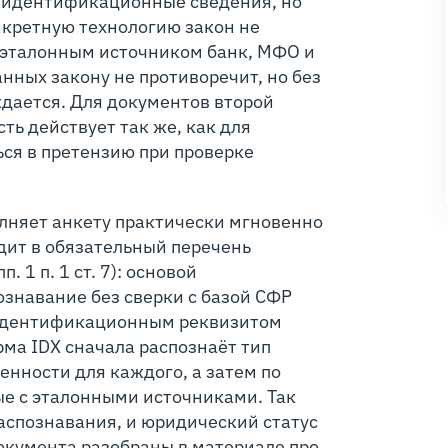
т идентификационные сведения, но
нкретную технологию закон не
с эталонным источником банк, МФО и
нных закону не противоречит, но без
дается. Для документов второй
ть действует так же, как для
ься в претензию при проверке
лняет анкету практически мгновенно
дит в обязательный перечень
1 п. 1 ст. 7): основой
знавание без сверки с базой СФР
идентификационным реквизитом
ма IDX сначала распознаёт тип
ренности для каждого, а затем по
ые с эталонными источниками. Так
аспознавания, и юридический статус
окумента разобраны в материале про