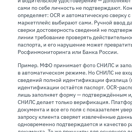
и водительское удостоверение — дополняю
сами по себе личность не подтверждают. Ко
определяет: OCR и автоматическую сверку 
маркетплейс выбирают сами. Ручной ввод да
сверки достоверность сведений не подтверж
линии требование проверять действительнос
паспорта, и его нарушение может превратит
Росфинмониторинга или Банка России.
Пример. МФО принимает фото СНИЛС и запо
в автоматическом режиме. Но СНИЛС не вхо
сведений полной идентификации физлица (пп. 
идентификации остаётся паспорт. OCR-распо
лишь заполняет форму — подтверждённым 
СНИЛС делает только верификация. Платфор
документа и все его поля с показателем уве
запросу клиента сверяет извлечённые данн
одновременно подтверждается и качество р
документа. Те же принципы для основного д