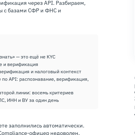
ификация через API. Разбираем,
ы с базами СФР и ФНС и
знать» — это ещё не KYC
ие и верификация
 верификация и налоговый контекст
 по API: распознавание, верификация,
торой линии: восемь критериев
С, ИНН и ВУ за один день
ете заполнились автоматически.
 Compliance-офицер недоволен,