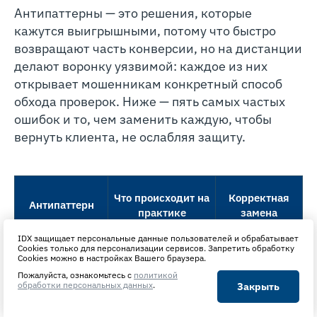
Антипаттерны — это решения, которые
кажутся выигрышными, потому что быстро
возвращают часть конверсии, но на дистанции
делают воронку уязвимой: каждое из них
открывает мошенникам конкретный способ
обхода проверок. Ниже — пять самых частых
ошибок и то, чем заменить каждую, чтобы
вернуть клиента, не ослабляя защиту.
Что происходит на
Корректная
Антипаттерн
практике
замена
IDX защищает персональные данные пользователей и обрабатывает
Cookies только для персонализации сервисов. Запретить обработку
Дроппер и
Две попытки,
Cookies можно в настройках Вашего браузера.
оператор-
после —
Пожалуйста, ознакомьтесь с
политикой
Безлимитные
мошенник
смена канала
обработки персональных данных
.
Закрыть
повторы
получают
или ручная
проверки на
неограниченные
проверка