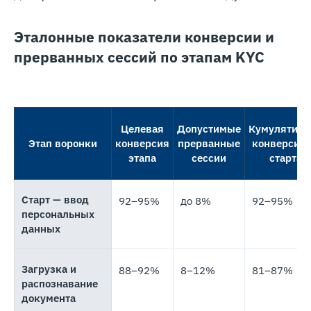
Эталонные показатели конверсии и
прерванных сессий по этапам KYC
Целевая
Допустимые
Кумулятивн
Этап воронки
конверсия
прерванные
конверсия 
этапа
сессии
старта
Старт — ввод
92–95%
до 8%
92–95%
персональных
данных
Загрузка и
88–92%
8–12%
81–87%
распознавание
документа