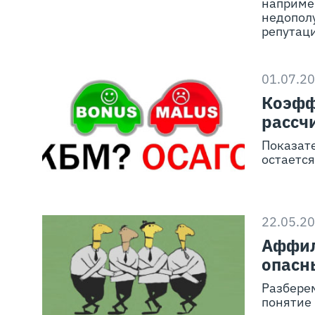
например
недопол
репутац
01.07.2
Коэфф
рассчи
Показате
остается
22.05.2
Аффил
опасн
Разберем
понятие