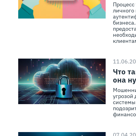
Процесс 
личного 
аутенти
бизнеса.
предост
необход
клиентам
11.06.2
Что т
она н
Мошенни
угрозой
системы
подозри
финансо
07.04.2