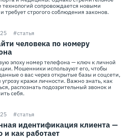
е технологий сопровождается новыми
и требует строгого соблюдения законов.
025
#статья
айти человека по номеру
она
вую эпоху номер телефона — ключ к личной
ции. Мошенники используют его, чтобы
данные о вас через открытые базы и соцсети,
 угрозу кражи личности. Важно знать, как
ся, распознать подозрительный звонок и
ить себя.
025
#статья
нная идентификация клиента —
о и как работает