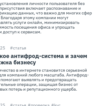
установления личности пользователя без
присутствия включает распознавание и
фикацию данных, что важно для многих сфер
 Благодаря этому компании могут
авлять услуги онлайн, минимизировать
имость посещения офиса и упрощать
 доступ к сервисам.
025
#статья
акое антифрод-система и зачем
ужна бизнесу
чество в интернете становится серьезной
 для компаний любого масштаба. Антифрод-
 помогают выявлять и предотвращать
тельные операции, защищая бизнес от
вых потерь и репутационного ущерба.
025
#статья
#проверка
#kyc