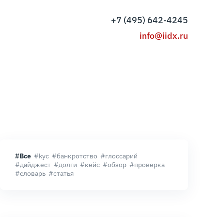
+7 (495) 642-4245
info@iidx.ru
#Все
#kyc
#банкротство
#глоссарий
#дайджест
#долги
#кейс
#обзор
#проверка
#словарь
#статья