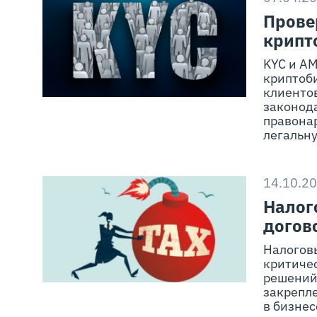
Прове
крипт
KYC и AM
криптоб
клиенто
законод
правона
легальн
14.10.2
Налог
догов
Налоговы
критичес
решений
закрепле
в бизнес