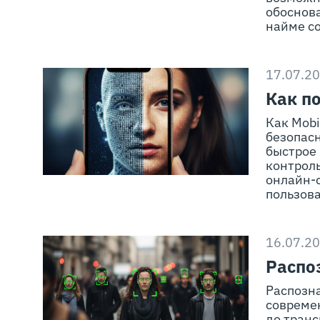
обоснов
найме с
17.07.2
Как п
Как Mobi
безопас
быстрое
контроль
онлайн-с
пользова
16.07.2
Распо
Распозн
совреме
до тран