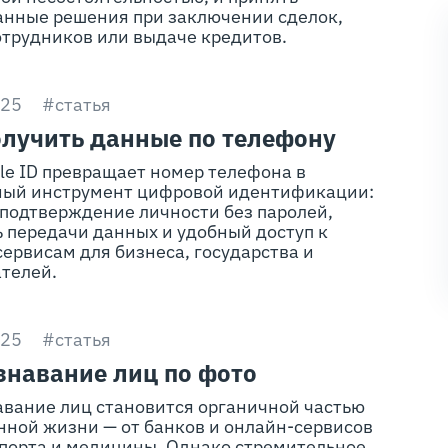
анные решения при заключении сделок,
отрудников или выдаче кредитов.
025
#статья
олучить данные по телефону
le ID превращает номер телефона в
ный инструмент цифровой идентификации:
 подтверждение личности без паролей,
 передачи данных и удобный доступ к
ервисам для бизнеса, государства и
телей.
025
#статья
знавание лиц по фото
авание лиц становится органичной частью
нной жизни — от банков и онлайн-сервисов
спорта и медицины. Однако стремительное