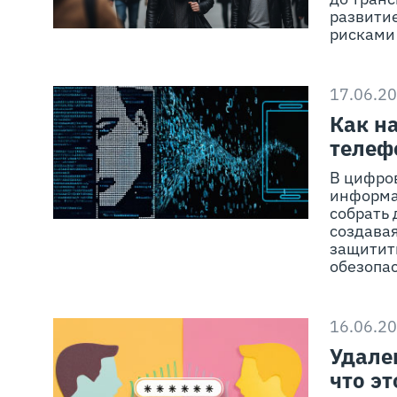
развити
рисками 
17.06.2
Как н
телеф
В цифро
информа
собрать 
создавая
защитить
обезопас
16.06.2
Удале
что эт