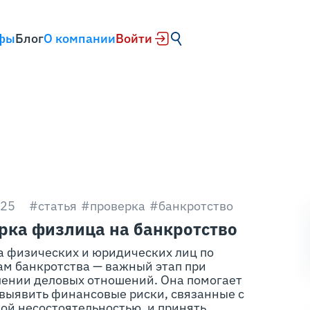
фы
Блог
О компании
Войти
025
#статья
#проверка
#банкротство
рка физлица на банкротство
а физических и юридических лиц по
ам банкротства — важный этап при
лении деловых отношений. Она помогает
 выявить финансовые риски, связанные с
ой несостоятельностью, и принять