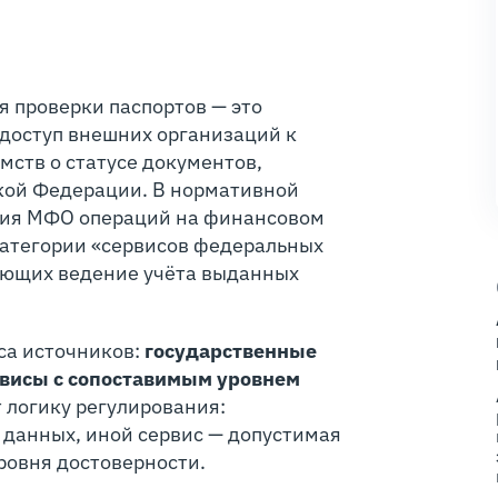
я проверки паспортов — это
оступ внешних организаций к
ств о статусе документов,
кой Федерации. В нормативной
ния МФО операций на финансовом
категории «сервисов федеральных
ающих ведение учёта выданных
са источников:
государственные
рвисы с сопоставимым уровнем
т логику регулирования:
 данных, иной сервис — допустимая
ровня достоверности.