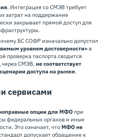
ния
. Интеграция со СМЭВ требует
х затрат на поддержание
ески закрывает прямой доступ для
нфраструктуры.
почему БС СОФР изначально допустил
авимым уровнем достоверности
»
в
рой проверка паспорта сводится
 через СМЭВ,
не соответствует
 сценарии доступа на рынке
.
ми сервисами
вноправные опции для МФО
при
исы федеральных органов и иные
сти. Это означает, что
МФО не
стандарт допускает обращение к