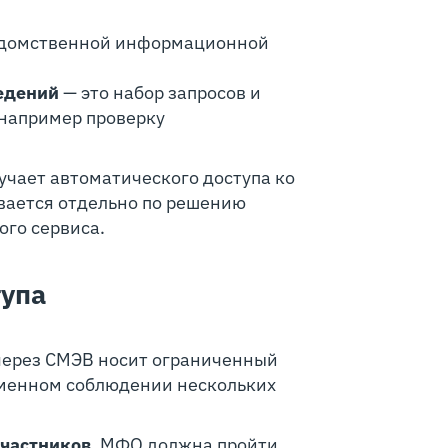
едомственной информационной
едений
— это набор запросов и
например проверку
чает автоматического доступа ко
вается отдельно по решению
ого сервиса.
тупа
через СМЭВ носит ограниченный
еменном соблюдении нескольких
участников
. МФО должна пройти