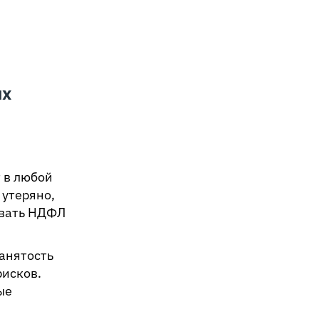
ых
 в любой
 утеряно,
ивать НДФЛ
анятость
рисков.
ые