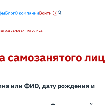
фы
Блог
О компании
Войти
татуса самозанятого лица
а самозанятого лиц
на или ФИО, дату рождения и