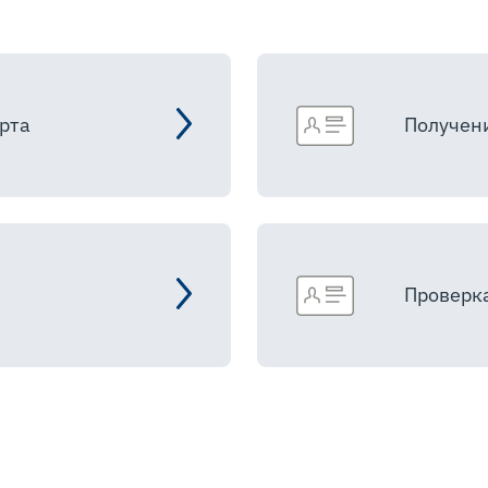
рта
Получен
Проверк