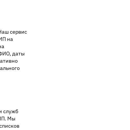
Наш сервис
ИП на
на
ФИО, даты
ративно
нального
и служб
ИП. Мы
 списков