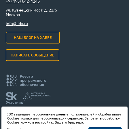
+7 (495) 642-4245
ул. Кузнецкий мост, д. 21/5
Москва
info@iidx.ru
НАШ БЛОГ НА ХАБРЕ
НАПИСАТЬ СООБЩЕНИЕ
IDX защищает персональные данные пользователей и обрабатывает
Cookies только для персонализации сервисов. Запретить обработку
Cookies можно в настройках Вашего браузера.
© 2017- 2026 ООО «Системы управления идентификацией»