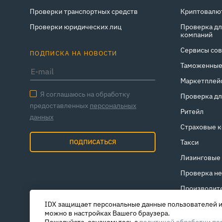
Проверки транспортных средств
Криптовалю
Проверки юридических лиц
Проверка дл
компаний
Сервисы сов
ПОДПИСКА НА НОВОСТИ
Таможенные
Маркетплейс
Я соглашаюсь на обработку
Проверка дл
предоставленных
персональных
Ритейл
данных
Страховые 
ПОДПИСАТЬСЯ
Такси
Лизинговые
Проверка н
Производит
IDX защищает персональные данные пользователей и 
можно в настройках Вашего браузера.