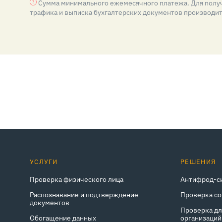
Сумма минимального ежемесячного платежа. Для получ
трафика и выписка бухгалтерских документов производитс
УСЛУГИ
РЕШЕНИЯ
Проверка физического лица
Антифрод-с
Распознавание и подтверждение
Проверка с
документов
Проверка д
Обогащение данных
организаций