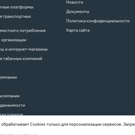
Новости
тные платформы
Документы
я транспортных
Политика конфиденциальности
Карта сайта
местного потребления
 организации
ы и интернет‑магазины
я табачных компаний
компании
 компании
едвижимости
ели товаров
обрабатывает Cookies только для персонализации сервисов. Запре