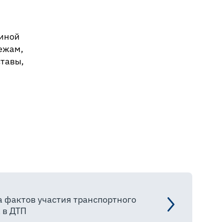
чиной
ежам,
ставы,
 фактов участия транспортного
 в ДТП