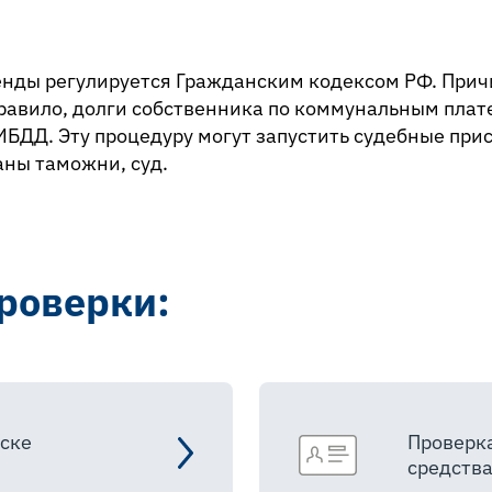
енды регулируется Гражданским кодексом РФ. При
правило, долги собственника по коммунальным плат
БДД. Эту процедуру могут запустить судебные при
аны таможни, суд.
роверки:
ске
Проверка
средства