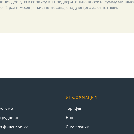
ения доступа к сервису вы предварительно вносите сумму минима
я 1 раз в месяц в начале месяца, следующего за отчетным.
ИНФОРМАЦИЯ
истема
Тарифы
отрудников
Блог
ля финансовых
О компании