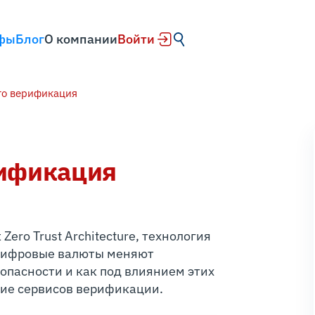
фы
Блог
О компании
Войти
то верификация
рификация
Zero Trust Architecture, технология
 цифровые валюты меняют
опасности и как под влиянием этих
ие сервисов верификации.