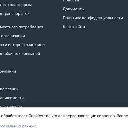
Новости
тные платформы
Документы
я транспортных
Политика конфиденциальности
Карта сайта
местного потребления
 организации
ы и интернет‑магазины
я табачных компаний
компании
 компании
едвижимости
ели товаров
обрабатывает Cookies только для персонализации сервисов. Запре
рсональных данных
.