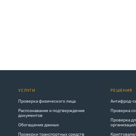
УСЛУГИ
РЕШЕНИЯ
Проверка физического лица
Антифрод-с
Распознавание и подтверждение
Проверка с
документов
Проверка д
Обогащение данных
организаций
Проверки транспортных средств
Криптовалю