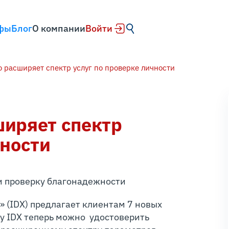
фы
Блог
О компании
Войти
 расширяет спектр услуг по проверке личности
ширяет спектр
чности
и проверку благонадежности
(IDX) предлагает клиентам 7 новых
му IDX теперь можно удостоверить