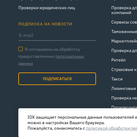
Проверки юридических лиц
Проверка дл
компаний
Сервисы сов
ПОДПИСКА НА НОВОСТИ
Таможенные
Маркетплейс
Я соглашаюсь на обработку
Проверка дл
предоставленных
персональных
Ритейл
данных
Страховые 
ПОДПИСАТЬСЯ
Такси
Лизинговые
Проверка н
Производит
IDX защищает персональные данные пользователей и 
можно в настройках Вашего браузера.
Пожалуйста, ознакомьтесь с
политикой обработки пе
© 2017- 2026 ООО «Системы управления идентификацией