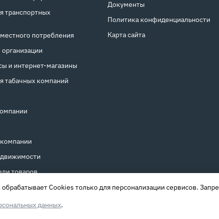
Документы
я транспортных
Политика конфиденциальности
Карта сайта
местного потребления
 организации
ы и интернет‑магазины
я табачных компаний
компании
 компании
едвижимости
ели товаров
обрабатывает Cookies только для персонализации сервисов. Запре
рсональных данных
.
»